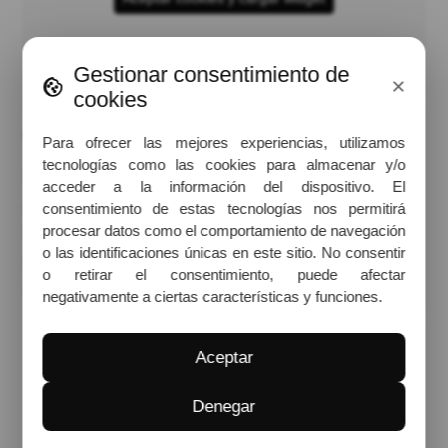
Gestionar consentimiento de
×
cookies
Quiénes somos
Para ofrecer las mejores experiencias, utilizamos
tecnologías como las cookies para almacenar y/o
Marco Aldany Madrid Galileo 56 ofrece servicios de peluquería
acceder a la información del dispositivo. El
galardonados a cargo de un equipo de estilistas apasionados.
consentimiento de estas tecnologías nos permitirá
procesar datos como el comportamiento de navegación
Nuestros peluqueros y coloristas se tomarán el tiempo
o las identificaciones únicas en este sitio. No consentir
necesario para conocerte a ti y a tu cabello. ¡Reserva hoy
o retirar el consentimiento, puede afectar
mismo tu próxima cita!
negativamente a ciertas características y funciones.
Dirección
Aceptar
Calle Galileo, 56, 28015
Madrid, Madrid
Denegar