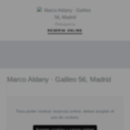
Peluquería
RESERVA ONLINE
Marco Aldany · Galileo 56, Madrid
Para poder realizar reservas online, debes aceptar el
uso de cookies.
Aceptar cookies y cargar widget