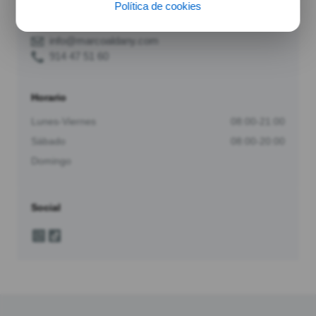
Política de cookies
Contacto
info@marcoaldany.com
914 47 51 60
Horario
Lunes-Viernes
08:00-21:00
Sábado
08:00-20:00
Domingo
Social